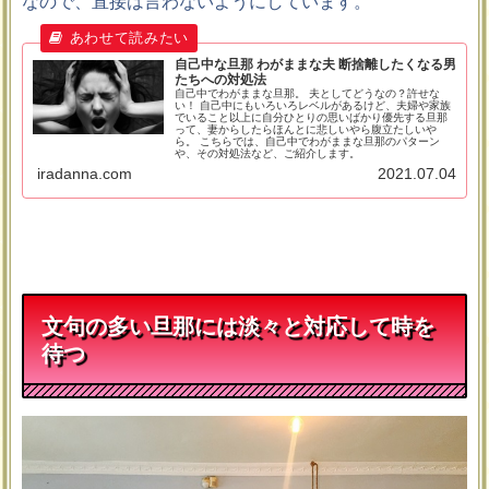
なので、直接は言わないようにしています。
自己中な旦那 わがままな夫 断捨離したくなる男
たちへの対処法
自己中でわがままな旦那。 夫としてどうなの？許せな
い！ 自己中にもいろいろレベルがあるけど、夫婦や家族
でいること以上に自分ひとりの思いばかり優先する旦那
って、妻からしたらほんとに悲しいやら腹立たしいや
ら。 こちらでは、自己中でわがままな旦那のパターン
や、その対処法など、ご紹介します。
iradanna.com
2021.07.04
文句の多い旦那には淡々と対応して時を
待つ