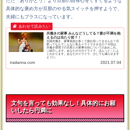
ただ「ありがとう」より旦那の自尊心をくすぐるような
具体的な褒め方が旦那のやる気スイッチを押すようで、
夫婦にもプラスになっています。
共働きの家事 みんなどうしてる？妻が不満を抱
えるのは当たり前？！
夫婦共働き、家事負担が多くて疲れ切ってませんか？旦
那ってなんでこんなに私をイライラさせるの？今回は、
共働き環境での旦那との家事分担についてのあれこれ、
ご紹介します。あなたのそのイライラ、ほんっと～によ
くわかります。あなたのイライラ、少しでも減らせます
ように。
iradanna.com
2021.07.04
文句を言っても効果なし！具体的にお願
いしたら円満に