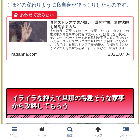
くほどの変わりように私自身がびっくりしたものです。
育児ストレスで夫が嫌い！爆発寸前、限界状態
を解消する方法
今の時代、育児ってほんとに大変。 だって、何よりこの
世の中が育児をするにも環境がいいとは言えない状況。
そんな中でパートナーである旦那が育児に協力的でなか
ったら、ストレスマックスで旦那のことも嫌いになる！
こちらでは、育児ストレスで夫が嫌い、もう限界！とい
うママたちを気持ちを楽にする方法などご紹介します。
iradanna.com
2021.07.04
イライラを抑えて旦那の得意そうな家事
から攻略してもらう
メニュー
ホーム
検索
トップ
サイドバー