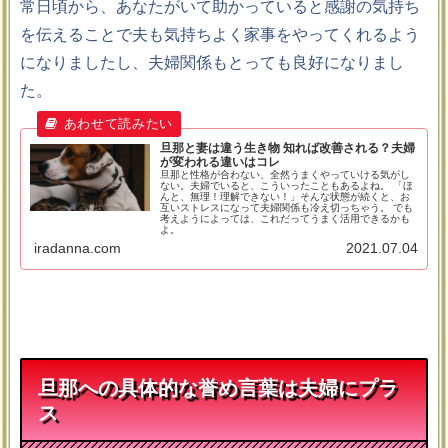
常日頃から、あなたがいて助かっていると感謝の気持ち
を伝えることで夫も気持ちよく家事をやってくれるよう
になりましたし、夫婦関係もとっても良好になりまし
た。
旦那と妻は違う生き物 知れば改善される？夫婦
が変われる違いはコレ
旦那と性格が合わない、全然うまくやっていける気がし
ない。夫婦でいると、こういったこともあるよね。 「ほ
んと、無理！理解できない！」そんな状態が続くと、お
互いストレスになって夫婦関係も冷え切っちゃう。 でも
考えようによっては、これだってうまく活用できるかも
よ。
iradanna.com
2021.07.04
旦那への具体的な誉め言葉は夫婦にプラ
ス