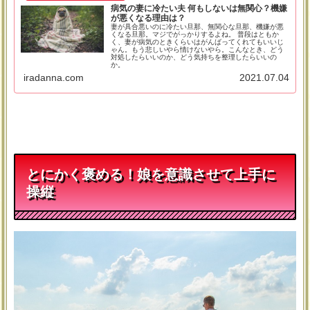
病気の妻に冷たい夫 何もしないは無関心？機嫌
が悪くなる理由は？
妻が具合悪いのに冷たい旦那、無関心な旦那、機嫌が悪
くなる旦那。マジでがっかりするよね。 普段はともか
く、妻が病気のときくらいはがんばってくれてもいいじ
ゃん。もう悲しいやら情けないやら。こんなとき、どう
対処したらいいのか、どう気持ちを整理したらいいの
か。
iradanna.com
2021.07.04
とにかく褒める！娘を意識させて上手に
操縦