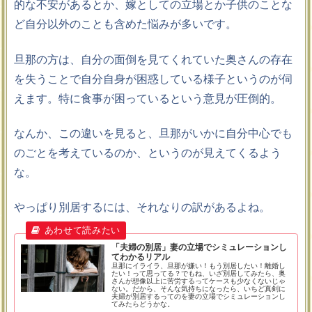
的な不安があるとか、嫁としての立場とか子供のことな
ど自分以外のことも含めた悩みが多いです。
旦那の方は、自分の面倒を見てくれていた奥さんの存在
を失うことで自分自身が困惑している様子というのが伺
えます。特に食事が困っているという意見が圧倒的。
なんか、この違いを見ると、旦那がいかに自分中心でも
のごとを考えているのか、というのが見えてくるよう
な。
やっぱり別居するには、それなりの訳があるよね。
「夫婦の別居」妻の立場でシミュレーションし
てわかるリアル
旦那にイライラ、旦那が嫌い！もう別居したい！離婚し
たい！って思ってる？でもね、いざ別居してみたら、奥
さんが想像以上に苦労するってケースも少なくないじゃ
ない。だから、そんな気持ちになったら、いちど真剣に
夫婦が別居するってのを妻の立場でシミュレーションし
てみたらどうかな。