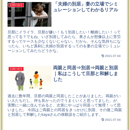
「夫婦の別居」妻の立場でシミ
主婦の自立
ュレーションしてわかるリアル
旦那にイライラ、旦那が嫌い！もう別居したい！離婚したい！って
思ってる？でもね、いざ別居してみたら、奥さんが想像以上に苦労
するってケースも少なくないじゃない。だから、そんな気持ちにな
ったら、いちど真剣に夫婦が別居するってのを妻の立場でシミュレ
ーションしてみたらどうかな。
2021.07.04
両親と同居⇒別居⇒両親と別居
主婦の自立
｜私はこうして旦那と和解しま
した
過去に数年間、旦那の両親と同居したことがありました。両親がい
い人たちだし、仲も良かったのでうまくいくと思ってました。が、
実際に一緒に住んでみると、次第にやっぱり同居って無理！って思
いました。 今回はご両親との同居をきっかけに別居、その後ご両親
と別居して和解したkayaさんの体験談をご紹介します。
2021.07.04