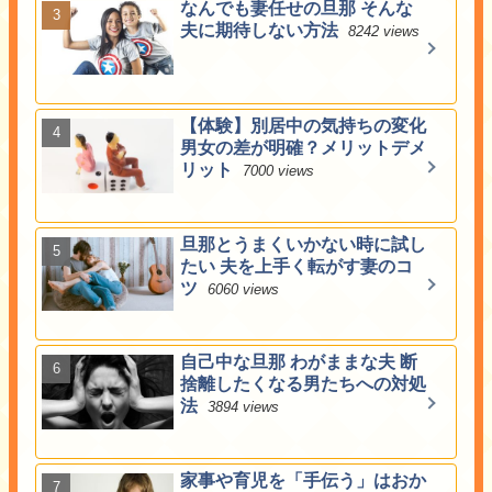
なんでも妻任せの旦那 そんな
夫に期待しない方法
8242 views
【体験】別居中の気持ちの変化
男女の差が明確？メリットデメ
リット
7000 views
旦那とうまくいかない時に試し
たい 夫を上手く転がす妻のコ
ツ
6060 views
自己中な旦那 わがままな夫 断
捨離したくなる男たちへの対処
法
3894 views
家事や育児を「手伝う」はおか