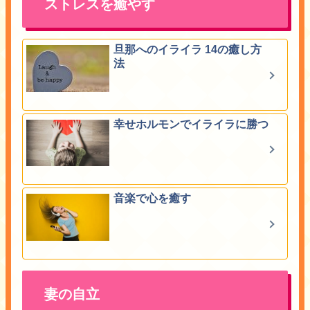
ストレスを癒やす
旦那へのイライラ 14の癒し方
法
幸せホルモンでイライラに勝つ
音楽で心を癒す
妻の自立