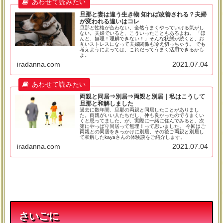
旦那と妻は違う生き物 知れば改善される？夫婦
が変われる違いはコレ
旦那と性格が合わない、全然うまくやっていける気がし
ない。夫婦でいると、こういったこともあるよね。 「ほ
んと、無理！理解できない！」そんな状態が続くと、お
互いストレスになって夫婦関係も冷え切っちゃう。 でも
考えようによっては、これだってうまく活用できるかも
よ。
iradanna.com
2021.07.04
両親と同居⇒別居⇒両親と別居｜私はこうして
旦那と和解しました
過去に数年間、旦那の両親と同居したことがありまし
た。両親がいい人たちだし、仲も良かったのでうまくい
くと思ってました。が、実際に一緒に住んでみると、次
第にやっぱり同居って無理！って思いました。 今回はご
両親との同居をきっかけに別居、その後ご両親と別居し
て和解したkayaさんの体験談をご紹介します。
iradanna.com
2021.07.04
さいごに