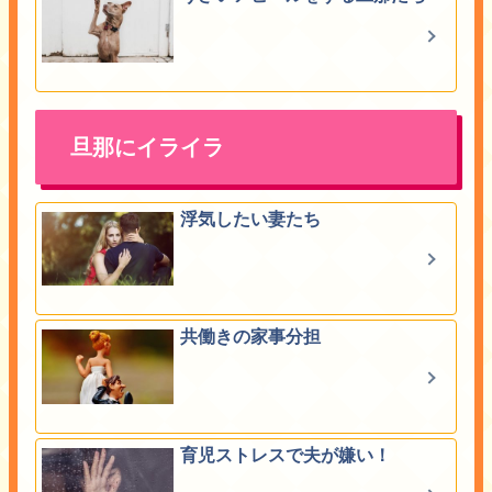
旦那にイライラ
浮気したい妻たち
共働きの家事分担
育児ストレスで夫が嫌い！