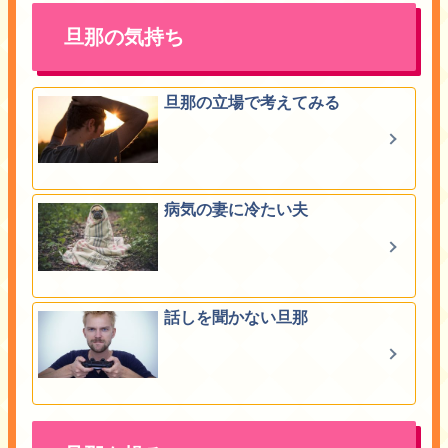
旦那の気持ち
旦那の立場で考えてみる
病気の妻に冷たい夫
話しを聞かない旦那