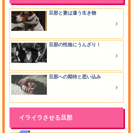
旦那と妻は違う生き物
旦那の性格にうんざり！
旦那への期待と思い込み
イライラさせる旦那