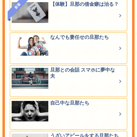
【体験】旦那の借金癖は治る？
新着
なんでも妻任せの旦那たち
旦那との会話 スマホに夢中な
夫
自己中な旦那たち
うざいアピールをする旦那たち