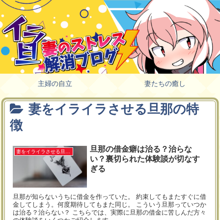
主婦の自立
妻たちの癒し
妻をイライラさせる旦那の特
徴
旦那の借金癖は治る？治らな
妻をイライラさせる旦那の特徴
い？裏切られた体験談が切なす
ぎる
旦那が知らないうちに借金を作っていた。 約束してもまたすぐに借
金してしまう。何度期待してもまた同じ。 こういう旦那っていつか
は治る？治らない？ こちらでは、実際に旦那の借金に苦しんだ方々