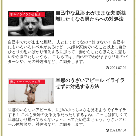
2021.07.04
自己中な旦那 わがままな夫 断捨
妻をイライラさせる旦那の特徴
離したくなる男たちへの対処法
自己中でわがままな旦那。 夫としてどうなの？許せない！ 自己中
にもいろいろレベルがあるけど、夫婦や家族でいること以上に自分
ひとりの思いばかり優先する旦那って、妻からしたらほんとに悲し
いやら腹立たしいやら。 こちらでは、自己中でわがままな旦那のパ
ターンや、その対処法など、ご紹介します。
2021.07.04
旦那のうざいアピール イライラ
妻をイライラさせる旦那の特徴
せずに対処する方法
旦那のいらないアピール。旦那の小っちゃさを見るようでイライラ
する！ これも夫婦のあるあるだったりするよね。こっちは忙しくて
旦那ばかり構ってらんないよ～。ってため息出ちゃう。うざいアピ
ール体験談や、対処法など、ご紹介します。
2021.07.04