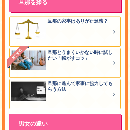
旦那を操る
旦那の家事はありがた迷惑？
おすすめ
旦那とうまくいかない時に試し
たい「転がすコツ」
旦那に進んで家事に協力しても
らう方法
男女の違い